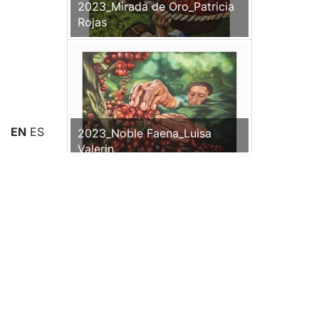
2023_Mirada de Oro_Patricia
Rojas
EN
ES
2023_Noble Faena_Luisa
Valerin
2024_Evocación
Aurea_Alexander Rojas