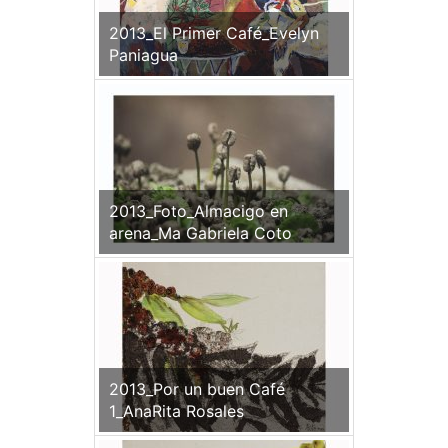
2013_El Primer Café_Evelyn
Paniagua
2013_Foto_Almacigo en
arena_Ma Gabriela Coto
2013_Por un buen Café
1_AnaRita Rosales