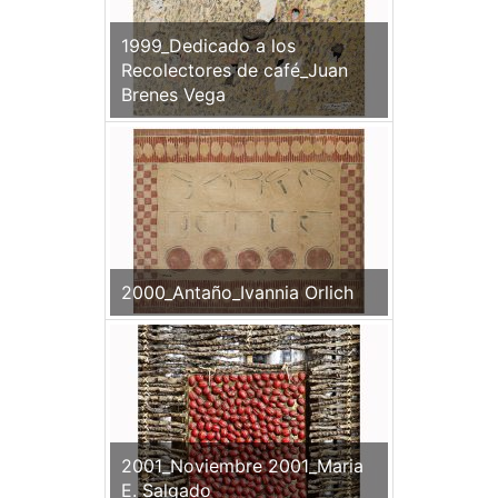
1999_Dedicado a los
Recolectores de café_Juan
Brenes Vega
2000_Antaño_Ivannia Orlich
2001_Noviembre 2001_Maria
E. Salgado