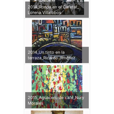
2014_Ronda en el Cafetal_
Lorena Villalobos
2014_Un tinto en la
terraza_Ricardo Jiménez
2015_Aguacero de café_Nury
Morales