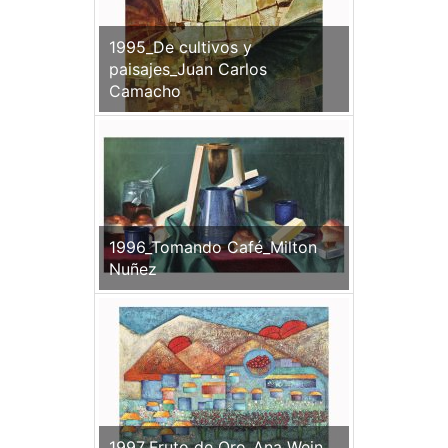
1995_De cultivos y
paisajes_Juan Carlos
Camacho
1996_Tomando Café_Milton
Nuñez
1997_Fruto de Oro_Ana Wein