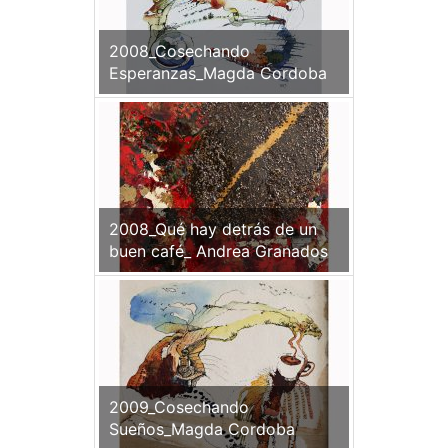
2008_Cosechando
Esperanzas_Magda Cordoba
2008_Qué hay detrás de un
buen café_ Andrea Granados
2009_Cosechando
Sueños_Magda Cordoba