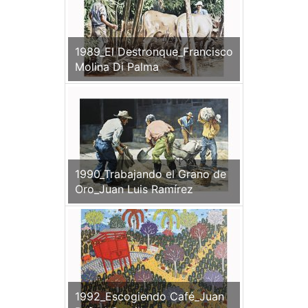
1989_El Destronque_Francisco
Molina Di Palma
1990_Trabajando el Grano de
Oro_Juan Luis Ramírez
1992_Escogiendo Café_Juan