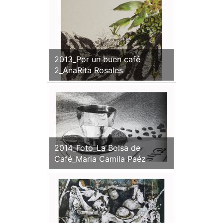
2013_Por un buen café
2_AnaRita Rosales
2014_Foto_La Bolsa de
Café_Maria Camila Paéz