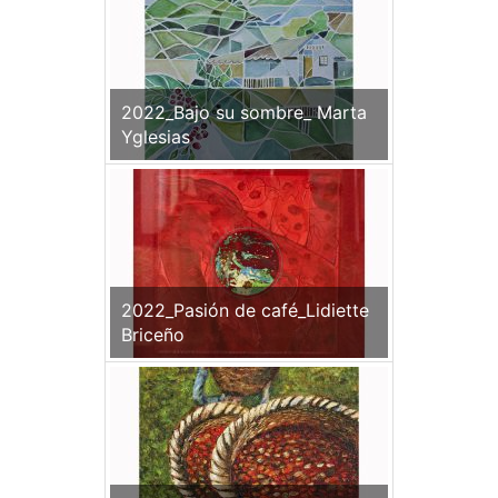
2022_Bajo su sombre_ Marta
Yglesias
2022_Pasión de café_Lidiette
Briceño