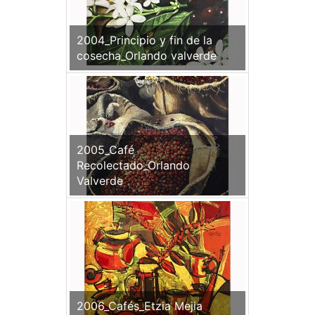
2004_Principio y fin de la
cosecha_Orlando valverde
2005_Café
Recolectado_Orlando
Valverde
2006_Cafés_Etzia Mejia