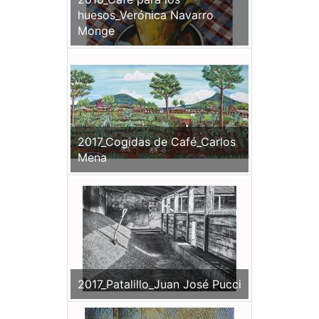
huesos_Verónica Navarro
Monge
2017_Cogidas de Café_Carlos
Mena
2017_Patalillo_Juan José Pucci