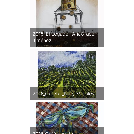
2015_El Legado _AnaGrace
Jiménez
2016_Cafetal_Nury Morales
2016_Café para los