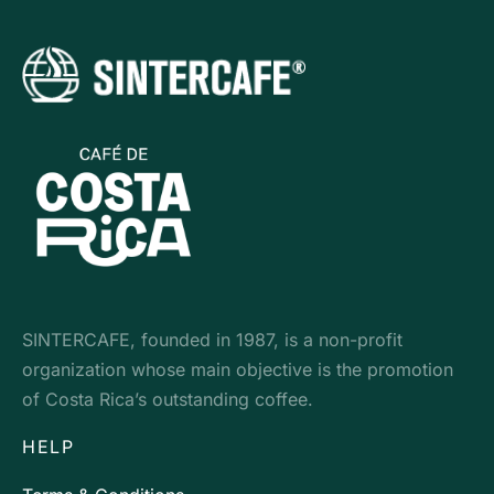
SINTERCAFE, founded in 1987, is a non-profit
organization whose main objective is the promotion
of Costa Rica’s outstanding coffee.
HELP