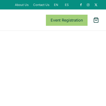
About Us
Contact Us
EN
ES
Event Registration