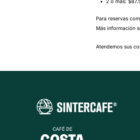
2 o más: $87.
Para reservas comp
Más información 
Atendemos sus con