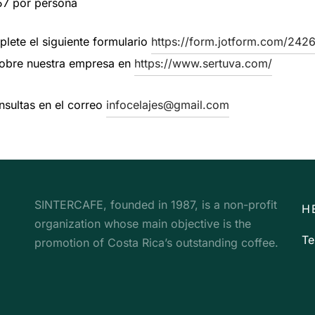
57 por persona
lete el siguiente formulario
https://form.jotform.com/24
sobre nuestra empresa en
https://www.sertuva.com/
sultas en el correo
infocelajes@gmail.com
SINTERCAFE, founded in 1987, is a non-profit
H
organization whose main objective is the
Te
promotion of Costa Rica’s outstanding coffee.