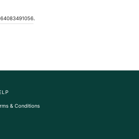
2664083491056
.
ELP
rms & Conditions